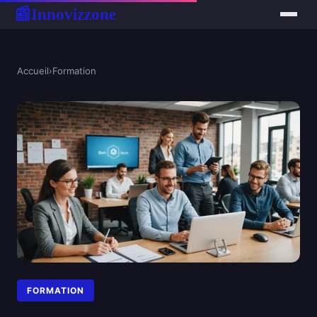
Innovizzone
📰
Accueil
›
Formation
FORMATION