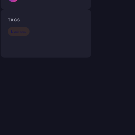
TAGS
business