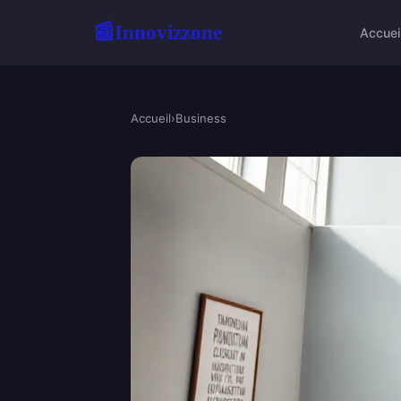
Innovizzone
📰
Accuei
Accueil
›
Business