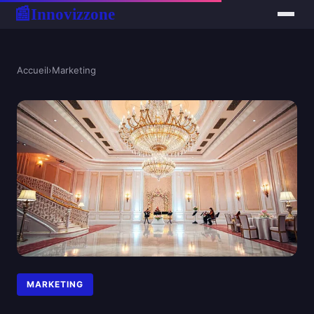
Innovizzone
📰
Accueil
›
Marketing
MARKETING